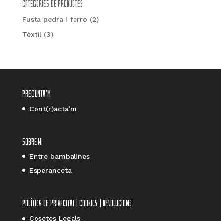
Categories de productes
Fusta pedra i ferro
(2)
Tèxtil
(3)
Pregunta’m
Cont(r)acta’m
Sobre mi
Entre bambalines
Esperanceta
Política de privacitat | Cookies | Devolucions
Cosetes Legals